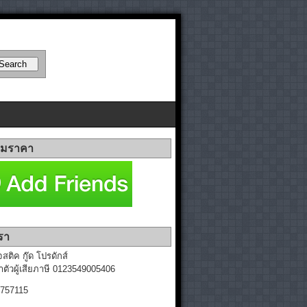
มราคา
รา
ติค กู๊ด โปรดักส์
ตัวผู้เสียภาษี 0123549005406
7757115