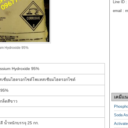
Line ID 
email : 
um Hydroxide 95%
ssium Hydroxide 95%
สเซี่ยมไฮดรอกไซด์โพแทสเซียมไฮดรอกไซด์
95%
เคมีแ
เกล็ดสีขาว
Phospho
Soda Ash
ลี น้ำหนักบรรจุ 25 กก.
Activat