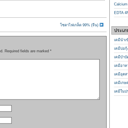
Calcium 
EDTA 4N
โซดาไฟเกล็ด 99% (จีน)
ประเภท
เคมีนำเข
เคมีบ่อกุ้
ed.
Required fields are marked
*
เคมีบำบั
เคมีอาห
เคมีอุต
เคมีเกษ
เคมีในป