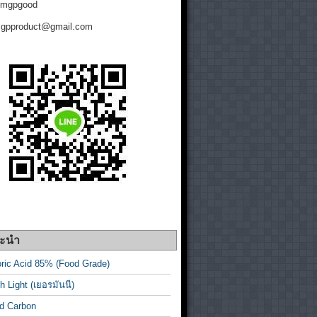
: mgpgood
mgpproduct@gmail.com
นะนำ
ric Acid 85% (Food Grade)
 Light (เยอรมันนี)
ed Carbon