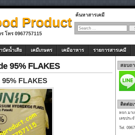
ค้นหาสารเคมี
ood Product
ตร โทร 0967757115
ำบัดน้ำเสีย
เคมีเกษตร
เคมีอาหาร
รายการสารเคมี
ide 95% FLAKES
สอบถา
e 95% FLAKES
ติดต่อเ
หจก.มาเจส
เลขประจำ
Tel. 096