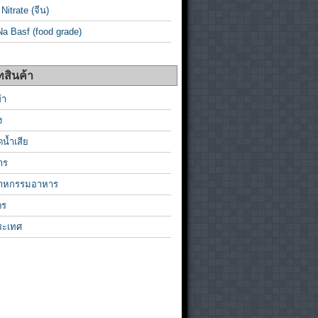
Nitrate (จีน)
a Basf (food grade)
สินค้า
้า
ง
ดน้ำเสีย
าร
สาหกรรมอาหาร
ตร
ระเทศ